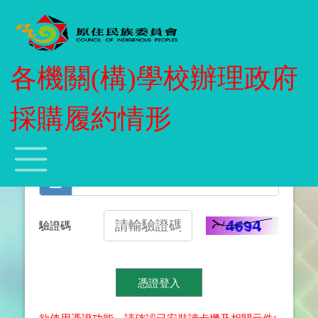
各機關(構)學校辦理政府
線上填報系統
採購履約情形
驗證碼
憑證登入